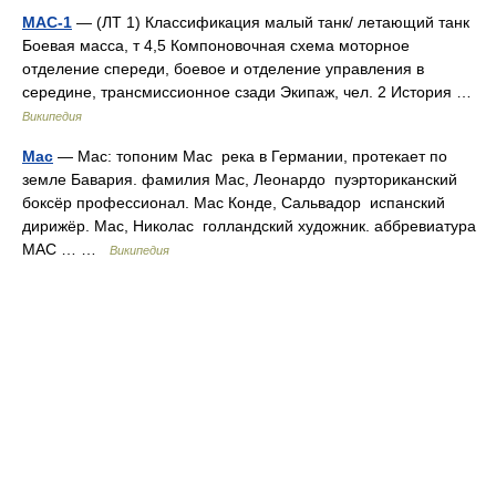
МАС-1
— (ЛТ 1) Классификация малый танк/ летающий танк
Боевая масса, т 4,5 Компоновочная схема моторное
отделение спереди, боевое и отделение управления в
середине, трансмиссионное сзади Экипаж, чел. 2 История …
Википедия
Мас
— Мас: топоним Мас река в Германии, протекает по
земле Бавария. фамилия Мас, Леонардо пуэрториканский
боксёр профессионал. Мас Конде, Сальвадор испанский
дирижёр. Мас, Николас голландский художник. аббревиатура
МАС … …
Википедия