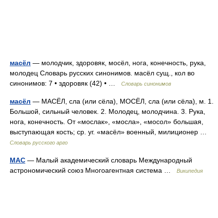
масёл
— молодчик, здоровяк, мосёл, нога, конечность, рука,
молодец Словарь русских синонимов. масёл сущ., кол во
синонимов: 7 • здоровяк (42) • …
Словарь синонимов
масёл
— МАСЁЛ, сла (или сёла), МОСЁЛ, сла (или сёла), м. 1.
Большой, сильный человек. 2. Молодец, молодчина. 3. Рука,
нога, конечность. От «мослак», «мосла», «мосол» большая,
выступающая кость; ср. уг. «масёл» военный, милиционер …
Словарь русского арго
МАС
— Малый академический словарь Международный
астрономический союз Многоагентная система …
Википедия